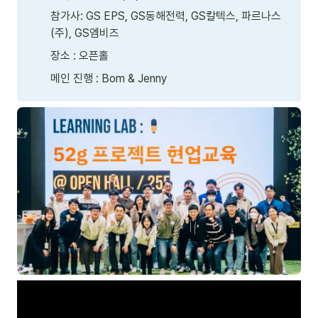
참가사: GS EPS, GS동해전력, GS칼텍스, 파르나스
(주), GS엠비즈
장소 : 오픈홀
메인 진행 : Bom & Jenny