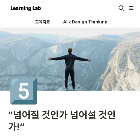
교육자료
AI x Design Thinking 
5️⃣
“넘어질 것인가 넘어설 것인
가!”