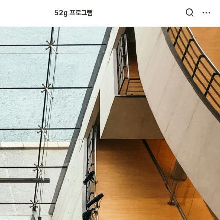
52g 크루 튼튼쑥쑥
52g 프로그램