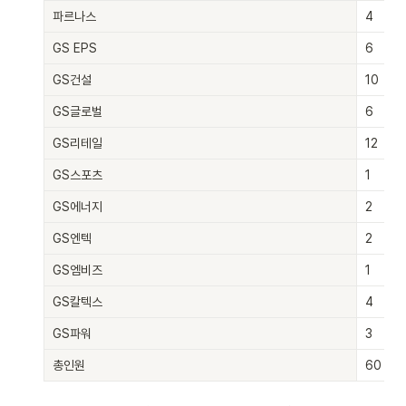
파르나스
4
GS EPS
6
GS건설
10
GS글로벌
6
GS리테일
12
GS스포츠
1
GS에너지
2
GS엔텍
2
GS엠비즈
1
GS칼텍스
4
GS파워
3
총인원
60