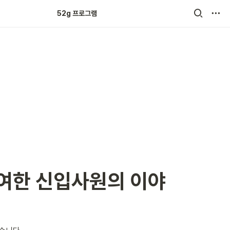
52g 크루 튼튼쑥쑥
52g 프로그램
참여한 신입사원의 이야