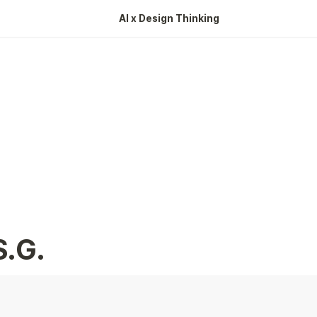
AI x Design Thinking 
.G.