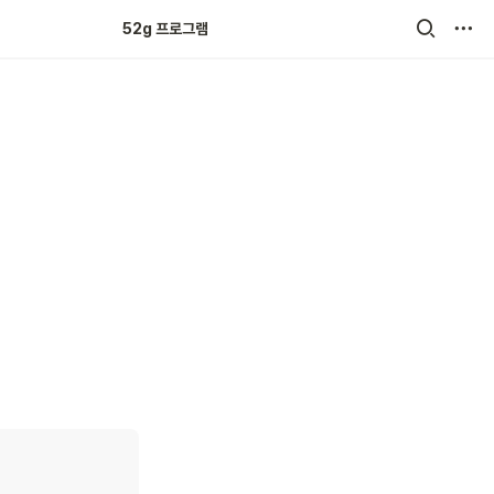
52g 크루 튼튼쑥쑥
52g 프로그램