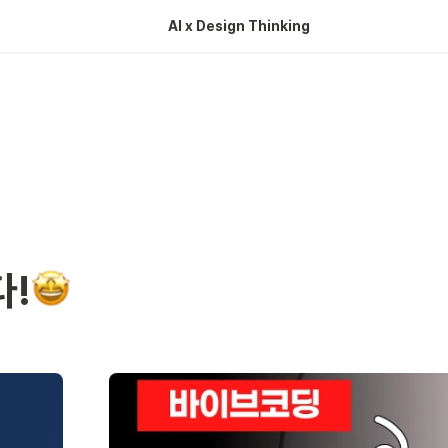
AI x Design Thinking 
다!