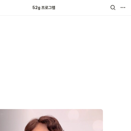
52g 크루 튼튼쑥쑥
52g 프로그램