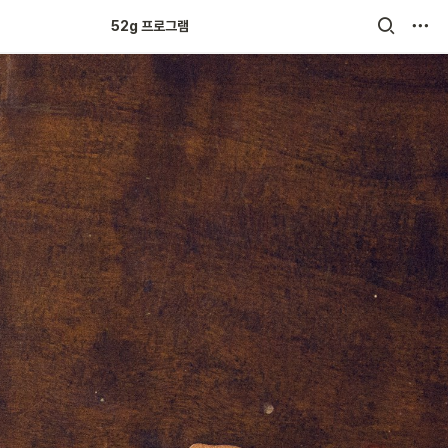
52g 크루 튼튼쑥쑥
52g 프로그램